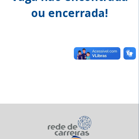
ou encerrada!