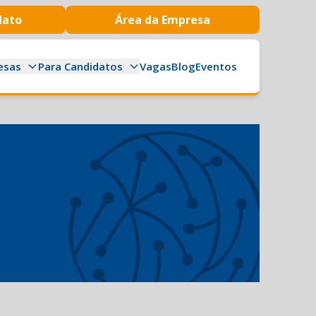
dato
Área da Empresa
esas
Para Candidatos
Vagas
Blog
Eventos