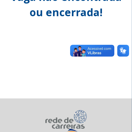
ou encerrada!