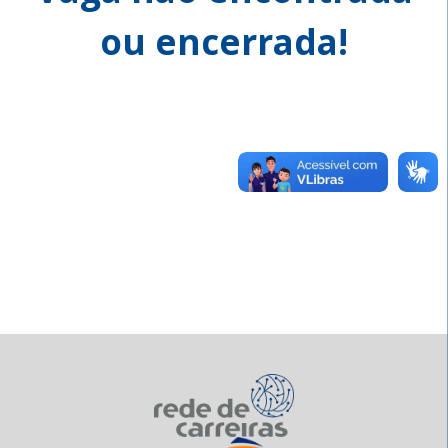
ou encerrada!