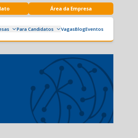
dato
Área da Empresa
esas
Para Candidatos
Vagas
Blog
Eventos