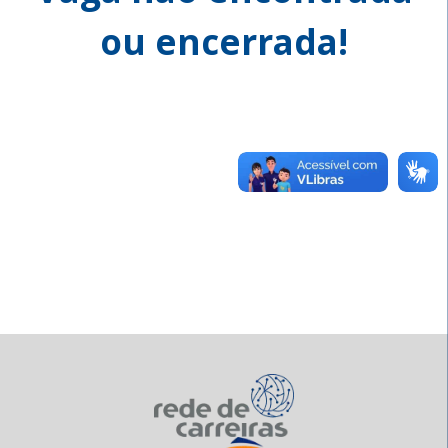
ou encerrada!